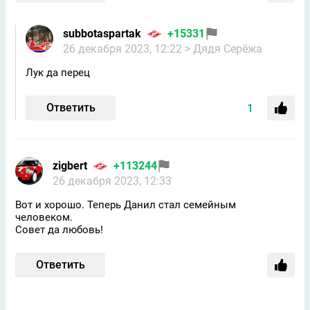
subbotaspartak
+15331
26 декабря 2023, 12:22
> Дядя Серёжа
Лук да перец
Ответить
1
zigbert
+113244
26 декабря 2023, 12:33
Вот и хорошо. Теперь Данил стал семейным
человеком.
Совет да любовь!
Ответить