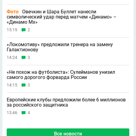
Фото
Овечкин и Шара Буллет нанесли
символический удар перед матчем «Динамо» –
«Динамо Мх»
15:19
2
«Локомотиву» предложили тренера на замену
Галактионову
14:24
3
«Не похож на футболиста»: Сулейманов унизил
самого дорогого форварда России
14:15
3
Европейские клубы предложили более 6 миллионов
за российского защитника
13:46
4
Все новости