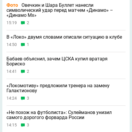
Фото
Овечкин и Шара Буллет нанесли
символический удар перед матчем «Динамо» –
«Динамо Мх»
15:19
2
В «Локо» двумя словами описали ситуацию в клубе
14:50
1
Бабаев объяснил, зачем ЦСКА купил вратаря
Бориско
14:41
2
«Локомотиву» предложили тренера на замену
Галактионову
14:24
3
«Не похож на футболиста»: Сулейманов унизил
самого дорогого форварда России
14:15
3