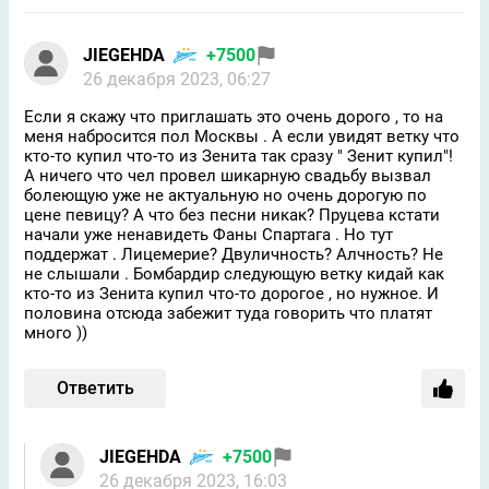
JIEGEHDA
+7500
26 декабря 2023, 06:27
Если я скажу что приглашать это очень дорого , то на
меня набросится пол Москвы . А если увидят ветку что
кто-то купил что-то из Зенита так сразу " Зенит купил"!
А ничего что чел провел шикарную свадьбу вызвал
болеющую уже не актуальную но очень дорогую по
цене певицу? А что без песни никак? Пруцева кстати
начали уже ненавидеть Фаны Спартага . Но тут
поддержат . Лицемерие? Двуличность? Алчность? Не
не слышали . Бомбардир следующую ветку кидай как
кто-то из Зенита купил что-то дорогое , но нужное. И
половина отсюда забежит туда говорить что платят
много ))
Ответить
JIEGEHDA
+7500
26 декабря 2023, 16:03