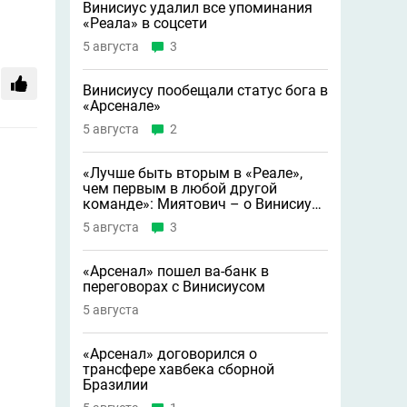
Винисиус удалил все упоминания
«Реала» в соцсети
5 августа
3
Винисиусу пообещали статус бога в
«Арсенале»
5 августа
2
«Лучше быть вторым в «Реале»,
чем первым в любой другой
команде»: Миятович – о Винисиусе
в «Арсенале»
5 августа
3
«Арсенал» пошел ва-банк в
переговорах с Винисиусом
5 августа
«Арсенал» договорился о
трансфере хавбека сборной
Бразилии