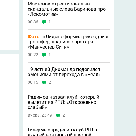
Мостовой отреагировал на
скандальные слова Баринова про
«Локомотив»
00:36
1
Фото
«Лидс» оформил рекордный
трансфер, подписав вратаря
«Манчестер Сити»
00:22
1
19-летний Диоманде поделился
эмоциями от перехода в «Реал»
00:15
2
Радимов назвал клуб, который
вылетит из РПЛ: «Откровенно
слабый»
Вчера, 23:49
2
Гилерме определил клуб РПЛ с
лучшей вратарской школой