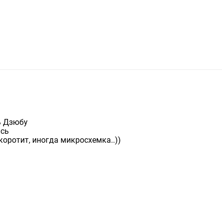
ь Дзюбу
ись
коротит, иногда микросхемка..))