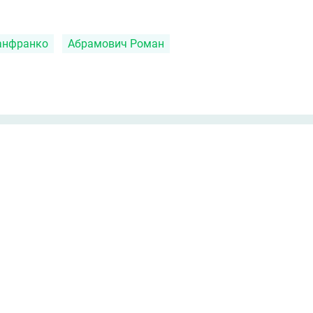
анфранко
Абрамович Роман