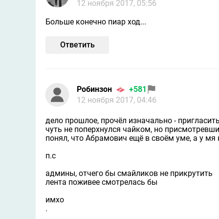
12 ноября 2017, 05:56
Больше конечно пиар ход...
Ответить
Робинзон
+581
12 ноября 2017, 04:46
дело прошлое, прочёл изначально - пригласит
чуть не поперхнулся чайком, но присмотревш
понял, что Абрамович ещё в своём уме, а у мя 
п.с
админы, отчего бы смайликов не прикрутить
лента поживее смотрелась бы
имхо
.