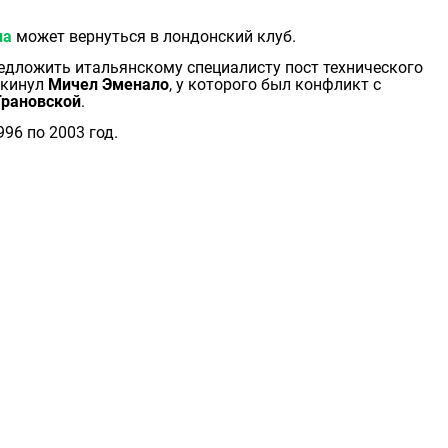
ла
может вернуться в лондонский клуб.
едложить итальянскому специалисту пост технического
окинул
Мичел Эменало
, у которого был конфликт с
Грановской
.
96 по 2003 год.