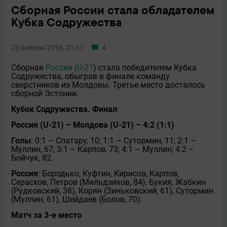
Сборная России стала обладателем
Кубка Содружества
23 января 2016, 21:31
4
Сборная
России (U-21
) стала победителем Кубка
Содружества, обыграв в финале команду
сверстников из Молдовы. Третье место досталось
сборной Эстонии.
Кубок Содружества. Финал
Россия (U-21) – Молдова (U-21) – 4:2 (1:1)
Голы
: 0:1 – Спатару, 10; 1:1 – Сутормин, 11; 2:1 –
Муллин, 67; 3:1 – Карпов, 73; 4:1 – Муллин; 4:2 –
Бойчук, 82.
Россия
: Бородько, Куфтин, Кирисов, Карпов,
Серасхов, Петров (Мильдзихов, 84), Букия, Жабкин
(Рудковский, 38), Корян (Зиньковский, 61), Сутормин
(Муллин, 61), Шейдаев (Болов, 70).
Матч за 3-е место