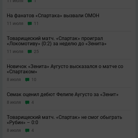
11 июля
1
На фанатов «Спартака» вызвали ОМОН
11 июля
11
Товарищеский матч. «Спартак» проиграл
«Локомотиву» (0:2) за неделю до «Зенита»
11 июля
25
Новичок «Зенита» Аугусто высказался о матче со
«Спартаком»
8 июля
10
Семак оценил дебют Фелипе Аугусто за «Зенит»
8 июля
4
Товарищеский матч. «Спартак» не смог обыграть
«Рубин» – 0:0
8 июля
4