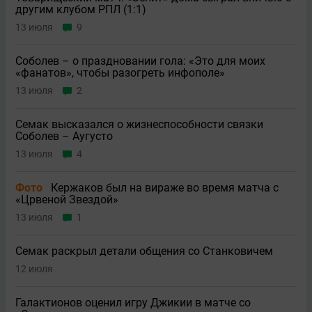
другим клубом РПЛ (1:1)
13 июля
9
Соболев – о праздновании гола: «Это для моих
«фанатов», чтобы разогреть инфополе»
13 июля
2
Семак высказался о жизнеспособности связки
Соболев – Аугусто
13 июля
4
Фото
Кержаков был на вираже во время матча с
«Црвеной Звездой»
13 июля
1
Семак раскрыл детали общения со Станковичем
12 июля
Галактионов оценил игру Джикии в матче со