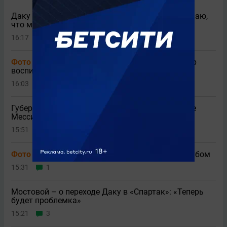
Даку обратился к фанатам «Спартака»: «Понимаю,
что мог выглядеть высокомерным»
16:17
1
Фото
У Карпина впервые родился сын – тренер
воспитывает пять дочерей
16:03
2
Губерниев назвал футболиста, игравшего лучше
Месси и Роналду
15:51
Фото
Салах подписал контракт с турецким клубом
15:31
1
Мостовой – о переходе Даку в «Спартак»: «Теперь
будет проблемка»
15:21
3