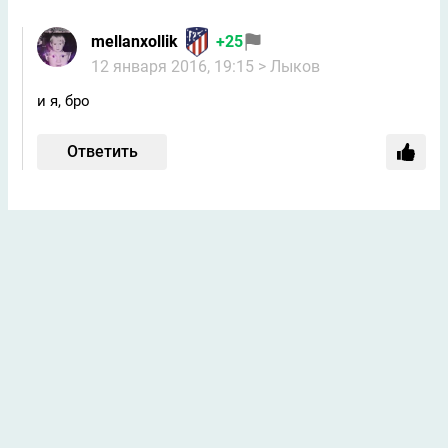
mellanxollik
+25
12 января 2016, 19:15
> Лыков
и я, бро
Ответить