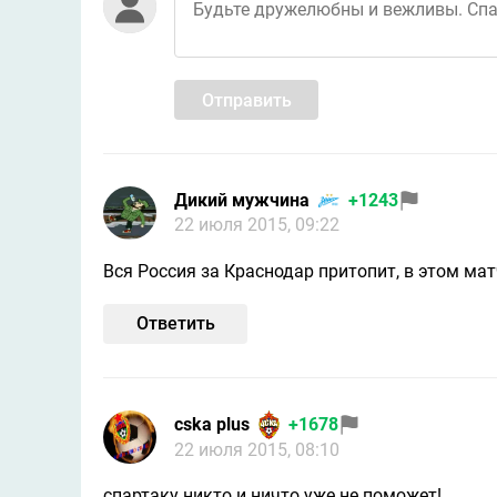
Отправить
Дикий мужчина
+1243
22 июля 2015, 09:22
Вся Россия за Краснодар притопит, в этом мат
Ответить
cska plus
+1678
22 июля 2015, 08:10
спартаку никто и ничто уже не поможет!