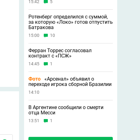
15:42
5
Ротенберг определился с суммой,
за которую «Локо» готов отпустить
Батракова
15:00
10
Ферран Торрес согласовал
контракт с «ПСЖ»
14:45
1
Фото
«Арсенал» объявил о
переходе игрока сборной Бразилии
14:10
В Аргентине сообщили о смерти
отца Месси
13:51
1