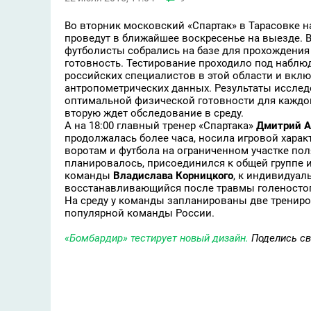
Во вторник московский «Спартак» в Тарасовке н
проведут в ближайшее воскресенье на выезде. В
футболисты собрались на базе для прохождени
готовность. Тестирование проходило под наблю
российских специалистов в этой области и включ
антропометрических данных. Результаты иссле
оптимальной физической готовности для каждого
вторую ждет обследование в среду.
А на 18:00 главный тренер «Спартака»
Дмитрий А
продолжалась более часа, носила игровой характ
воротам и футбола на ограниченном участке пол
планировалось, присоединился к общей группе и
команды
Владислава Корницкого
, к индивидуал
восстанавливающийся после травмы голеностоп
На среду у команды запланированы две трениро
популярной команды России.
«Бомбардир» тестирует новый дизайн.
Поделись св