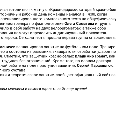
ачал готовиться к матчу с «Краснодаром», который красно-бе
торничный рабочий день команды начался в 14:00, когда
я специализированного комплексного теста на общефизическ
дением тренера по физподготовке
Олега Саматова
и группы
ило в себя работу на двух велоэргометрах, а также сбор
дования помогут определить индивидуальный показатель
 игрока. Сегодня тесты прошла первая группа спартаковцев,
леничев
запланировал занятие на футбольном поле. Трениро
ер и состояла из разминки, «квадратов», отработки ударов по
я. Отметим, что защитник красно-белых
Владимир Гранат
, как
 трудился без ограничений. Кроме того, по словам доктора
ьной работе на поле приступил защитник
Сергей Паршивлюк
,
ного сустава.
вки и теоретическое занятие, сообщает официальный сайт с
оим мнением и помоги сделать сайт еще лучше!