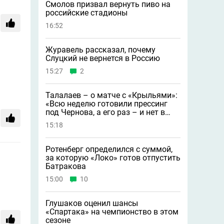
Смолов призвал вернуть пиво на
российские стадионы
16:52
Журавель рассказал, почему
Слуцкий не вернется в Россию
15:27
2
Талалаев – о матче с «Крыльями»:
«Всю неделю готовили прессинг
под Чернова, а его раз – и нет в
составе»
15:18
Ротенберг определился с суммой,
за которую «Локо» готов отпустить
Батракова
15:00
10
Глушаков оценил шансы
«Спартака» на чемпионство в этом
сезоне