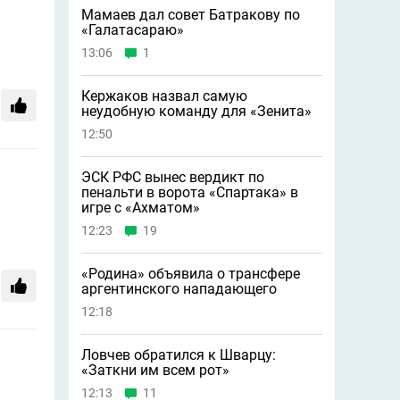
Мамаев дал совет Батракову по
«Галатасараю»
13:06
1
Кержаков назвал самую
неудобную команду для «Зенита»
12:50
ЭСК РФС вынес вердикт по
пенальти в ворота «Спартака» в
игре с «Ахматом»
12:23
19
«Родина» объявила о трансфере
аргентинского нападающего
12:18
Ловчев обратился к Шварцу:
«Заткни им всем рот»
12:13
11