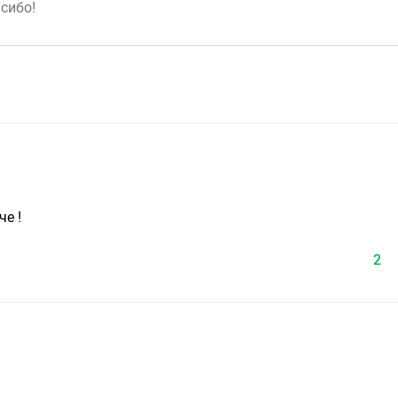
че !
2