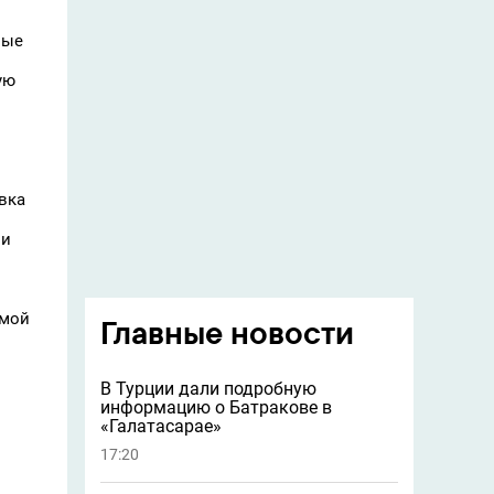
лые
ую
вка
 и
амой
Главные новости
В Турции дали подробную
информацию о Батракове в
«Галатасарае»
17:20