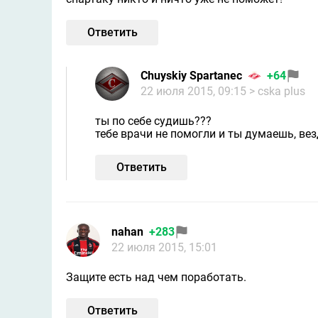
Ответить
Chuyskiy Spartanec
+64
22 июля 2015, 09:15
> cska plus
ты по себе судишь???
тебе врачи не помогли и ты думаешь, вез
Ответить
nahan
+283
22 июля 2015, 15:01
Защите есть над чем поработать.
Ответить