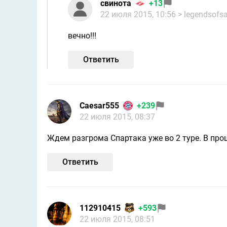
свинота
+13
22 июля 2015, 10:56
> legendsofsa
вечно!!!
Ответить
Caesar555
+239
22 июля 2015, 08:37
Ждем разгрома Спартака уже во 2 туре. В прош
Ответить
112910415
+593
22 июля 2015, 08:51