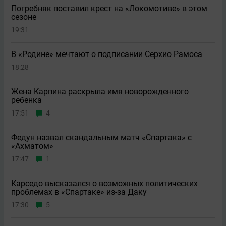
Погребняк поставил крест на «Локомотиве» в этом
сезоне
19:31
В «Родине» мечтают о подписании Серхио Рамоса
18:28
Жена Карпина раскрыла имя новорождeнного
ребeнка
17:51
4
Федун назвал скандальным матч «Спартака» с
«Ахматом»
17:47
1
Карседо высказался о возможных политических
проблемах в «Спартаке» из-за Даку
17:30
5