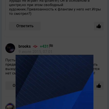
Хурадо не играет на фланге!) Он в основном в
центре,но при этом свободный
художник.Привязанность к флангам у него нет.Игры
то смотрел?)
Ответить
brooks
+431
9 июля 2015, 07:01
Пусть уходит, места ему в составе всё равно не
предвидится. Слева Хурадо, справа Промес. А ждать
выхода на замену или когда кто-нибудь травмируется
нет смысла. Прощай, Арас! Успехов в новом клубе!
Ответить
3
SHMEL
+326