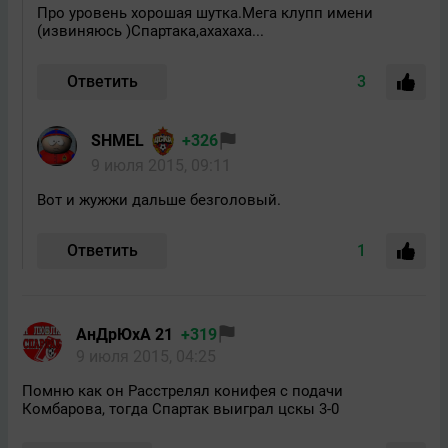
Про уровень хорошая шутка.Мега клупп имени
(извиняюсь )Спартака,ахахаха...
Ответить
3
SHMEL
+326
9 июля 2015, 09:11
Вот и жужжи дальше безголовый.
Ответить
1
АнДрЮхА 21
+319
9 июля 2015, 04:25
Помню как он Расстрелял конифея с подачи
Комбарова, тогда Спартак выиграл цскы 3-0