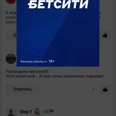
9 июля 2015, 05:36
А ведь так радовался и пел хвалебные оды в адрес
клуба имени беглого раба.Быстро однако приходит
разочарование.
Ответить
3
Chuyskiy Spartanec
+64
9 июля 2015, 03:39
Распродажа хрусталя!!!
Хотя техничный... И под схемы Аленичева, подойдет.
Ответить
3
Oleg-7
+40