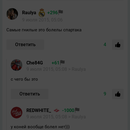
Raulya
+296
9 июля 2015, 05:06
Самые гнилые это болелы спартака
Ответить
4
Che84G
+61
9 июля 2015, 05:08
> Raulya
с чего бы это
Ответить
9
REDWHITE_
-1000
9 июля 2015, 05:08
> Raulya
у коней вообще болел нет)))