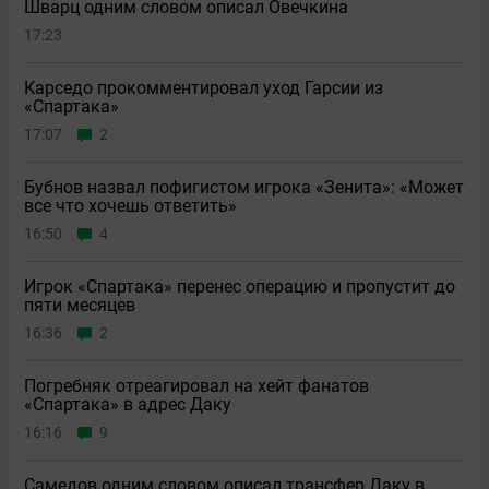
Шварц одним словом описал Овечкина
17:23
Карседо прокомментировал уход Гарсии из
«Спартака»
17:07
2
Бубнов назвал пофигистом игрока «Зенита»: «Может
всe что хочешь ответить»
16:50
4
Игрок «Спартака» перенес операцию и пропустит до
пяти месяцев
16:36
2
Погребняк отреагировал на хейт фанатов
«Спартака» в адрес Даку
16:16
9
Самедов одним словом описал трансфер Даку в