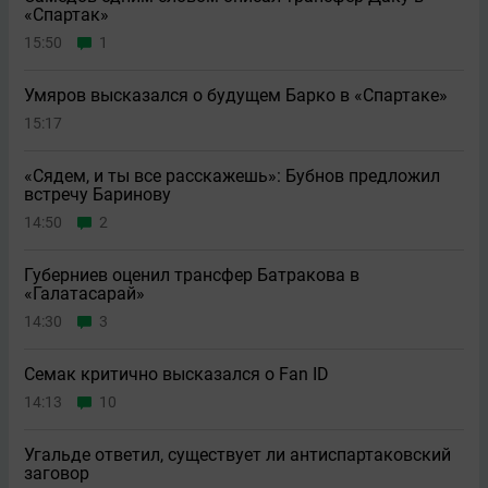
«Спартак»
15:50
1
Умяров высказался о будущем Барко в «Спартаке»
15:17
«Сядем, и ты все расскажешь»: Бубнов предложил
встречу Баринову
14:50
2
Губерниев оценил трансфер Батракова в
«Галатасарай»
14:30
3
Семак критично высказался о Fan ID
14:13
10
Угальде ответил, существует ли антиспартаковский
заговор