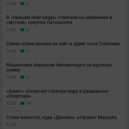
13:43
6
В «Нижнем Новгороде» ответили на обвинения в
«мутной» покупке Латышонка
13:31
2
Семак отреагировал на хейт в адрес сына Соболева
13:10
5
Мошенники обманули Непомнящего на крупную
сумму
13:03
4
«Ахмат» отключил горячую воду в раздевалке
«Спартака»
12:53
18
Стало известно, куда «Динамо» отправит Маухуба
12:42