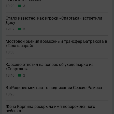
19:20
3
Стало известно, как игроки «Спартака» встретили
Даку
19:07
3
Мостовой оценил возможный трансфер Батракова в
«Галатасарай»
18:53
Карседо ответил на вопрос об уходе Барко из
«Спартака»
18:40
2
В «Родине» мечтают о подписании Серхио Рамоса
18:28
Жена Карпина раскрыла имя новорождeнного
ребeнка