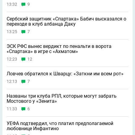
13:32
9
Сербский защитник «Спартака» Бабич высказался о
переходе в клуб албанца Даку
13:25
7
ЭСК РФС вынес вердикт по пенальти в ворота
«Спартака» в игре с «Ахматом»
12:23
12
Ловчев обратился к Шварцу: «Заткни им всем рот»
12:13
7
Названы три клуба РПЛ, которые могут забрать
Мостового у «Зенита»
11:33
6
УЕФА подтвердил, что платил предполагаемой
любовнице Инфантино