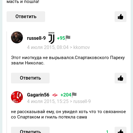
масть и пошла!
Ответить
russell-9
+95
4 июля 2015, 08:04
> kkomov
Этот ниоткуда не вырывался.Спартаковского Пареху
звали Николас.
Ответить
Gagarin56
+204
4 июля 2015, 15:25
> russell-9
не рассказывай ему, он увидел хоть что то связанное
со Спартаком и гниль потекла сама
Ответить
1