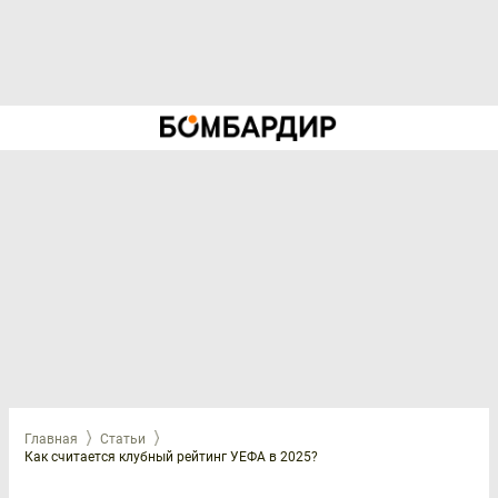
Главная
Статьи
Как считается клубный рейтинг УЕФА в 2025?