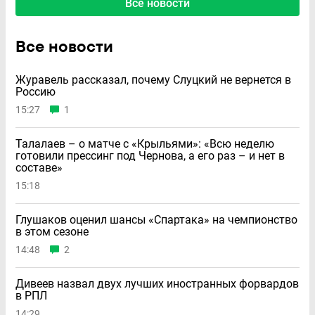
Все новости
Все новости
Журавель рассказал, почему Слуцкий не вернется в
Россию
15:27
1
Талалаев – о матче с «Крыльями»: «Всю неделю
готовили прессинг под Чернова, а его раз – и нет в
составе»
15:18
Глушаков оценил шансы «Спартака» на чемпионство
в этом сезоне
14:48
2
Дивеев назвал двух лучших иностранных форвардов
в РПЛ
14:29