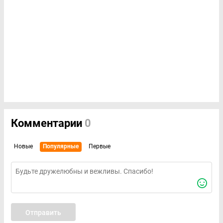
Комментарии
0
Новые
Популярные
Первые
Отправить