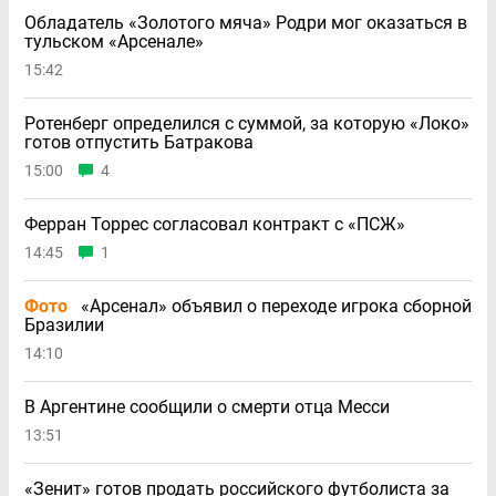
Обладатель «Золотого мяча» Родри мог оказаться в
тульском «Арсенале»
15:42
Ротенберг определился с суммой, за которую «Локо»
готов отпустить Батракова
15:00
4
Ферран Торрес согласовал контракт с «ПСЖ»
14:45
1
Фото
«Арсенал» объявил о переходе игрока сборной
Бразилии
14:10
В Аргентине сообщили о смерти отца Месси
13:51
«Зенит» готов продать российского футболиста за