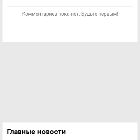
Комментариев пока нет. Будьте первым!
Главные новости