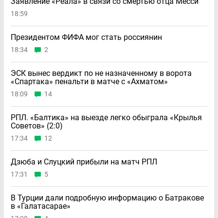
Заявление «Реала» в связи со смертью отца Месси
18:59
Президентом ФИФА мог стать россиянин
18:34
2
ЭСК вынес вердикт по не назначенному в ворота
«Спартака» пенальти в матче с «Ахматом»
18:09
14
РПЛ. «Балтика» на выезде легко обыграла «Крылья
Советов» (2:0)
17:34
12
Дзюба и Слуцкий прибыли на матч РПЛ
17:31
5
В Турции дали подробную информацию о Батракове
в «Галатасарае»