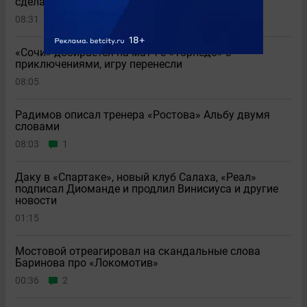
сделал хет-трик в Оренбурге
08:31
5
«Сочи» добирается на матч с «Торпедо» с
приключениями, игру перенесли
08:05
Радимов описал тренера «Ростова» Альбу двумя
словами
08:03
1
Даку в «Спартаке», новый клуб Салаха, «Реал»
подписал Диоманде и продлил Винисиуса и другие
новости
01:15
Мостовой отреагировал на скандальные слова
Баринова про «Локомотив»
00:36
2