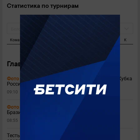
Статистика по турнирам
Белоруссия. Высшая лига 2020
Команда
И
Г
П
Ж
К
Главные новости
Фото
Двое спартаковцев – в команде недели Кубка
России
09:10
1
Фото
«Комо» арендовал экс-игрока сборной
Бразилии и «Манчестер Сити»
08:55
Тесть Глушенкова объяснил, за счет чего игрок