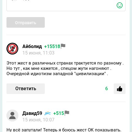
Отправить
Айболид
+15518
15 июня, 11:03
Этот жест в различных странах трактуется по разному .
Но тут , как мне кажется , спецом жути нагоняют .
Очередной идиотизм западной "цивилизации" .
Ответить
6
Давид59
+515
15 июня, 10:07
Ну всё запутали! Теперь я боюсь жест ОК показывать.