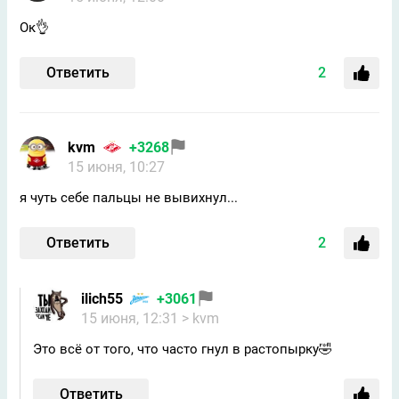
Ок👌
Ответить
2
kvm
+3268
15 июня, 10:27
я чуть себе пальцы не вывихнул...
Ответить
2
ilich55
+3061
15 июня, 12:31
> kvm
Это всё от того, что часто гнул в растопырку🤣
Ответить