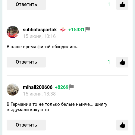
Ответить
1
subbotaspartak
+15331
15 июня, 10:16
В наше время фигой обходились.
Ответить
1
mihail200606
+8269
15 июня, 13:38
В Германии то не только белые нынче... шнягу
выдумали какую то
Ответить