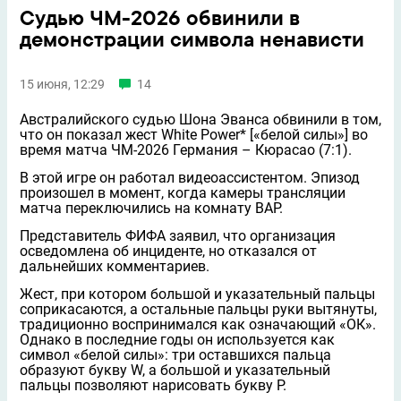
Судью ЧМ-2026 обвинили в
демонстрации символа ненависти
15 июня, 12:29
14
Австралийского судью Шона Эванса обвинили в том,
что он показал жест White Power* [«белой силы»] во
время матча ЧМ-2026 Германия – Кюрасао (7:1).
В этой игре он работал видеоассистентом. Эпизод
произошел в момент, когда камеры трансляции
матча переключились на комнату ВАР.
Представитель ФИФА заявил, что организация
осведомлена об инциденте, но отказался от
дальнейших комментариев.
Жест, при котором большой и указательный пальцы
соприкасаются, а остальные пальцы руки вытянуты,
традиционно воспринимался как означающий «ОК».
Однако в последние годы он используется как
символ «белой силы»: три оставшихся пальца
образуют букву W, а большой и указательный
пальцы позволяют нарисовать букву P.