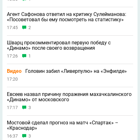
Агент Сафонова ответил на критику Сулейманова:
«Посоветовал бы ему посмотреть на статистику»
17:45
2
Шварц прокомментировал первую победу с
«Динамо» после своего возвращения
17:26
1
Видео
Головин забил «Ливерпулю» на «Энфилде»
17:20
Евсеев назвал причину поражения махачкалинского
«Динамо» от московского
17:17
3
Мостовой сделал прогноз на матч «Спартак» –
«Краснодар»
16:37
3