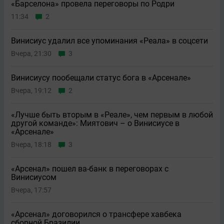
«Барселона» провела переговоры по Родри
11:34
2
Винисиус удалил все упоминания «Реала» в соцсети
Вчера, 21:30
3
Винисиусу пообещали статус бога в «Арсенале»
Вчера, 19:12
2
«Лучше быть вторым в «Реале», чем первым в любой
другой команде»: Миятович – о Винисиусе в
«Арсенале»
Вчера, 18:18
3
«Арсенал» пошел ва-банк в переговорах с
Винисиусом
Вчера, 17:57
«Арсенал» договорился о трансфере хавбека
сборной Бразилии