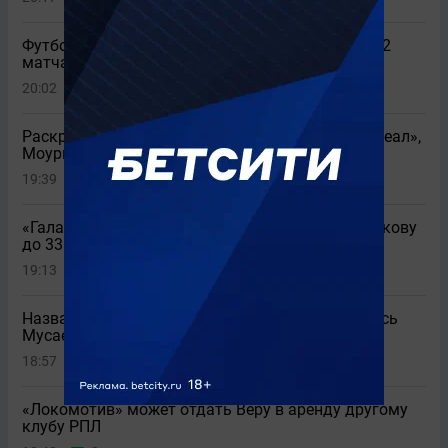
Футболиста «Ахмата» дисквалифицировали на 2
матча после игры со «Спартаком»
20:02
19
Раскрыта причина срыва трансфера Родри в «Реал»,
Моуринью в шоке
19:39
1
«Галатасарай» увеличил предложение по Батракову
до 33 миллионов
19:13
13
Названы 3 клуба РПЛ, которые заинтересовались
Мусаевым из ЦСКА
18:57
2
«Локомотив» может отдать Веру в аренду другому
клубу РПЛ