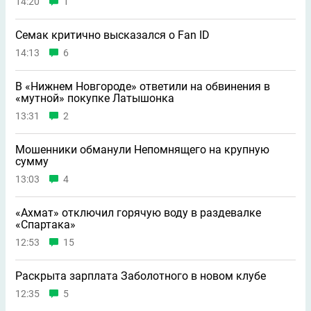
14:20
1
Семак критично высказался о Fan ID
14:13
6
В «Нижнем Новгороде» ответили на обвинения в
«мутной» покупке Латышонка
13:31
2
Мошенники обманули Непомнящего на крупную
сумму
13:03
4
«Ахмат» отключил горячую воду в раздевалке
«Спартака»
12:53
15
Раскрыта зарплата Заболотного в новом клубе
12:35
5