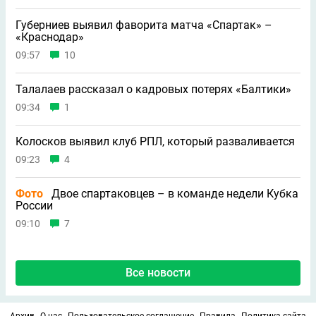
Губерниев выявил фаворита матча «Спартак» –
«Краснодар»
09:57
10
Талалаев рассказал о кадровых потерях «Балтики»
09:34
1
Колосков выявил клуб РПЛ, который разваливается
09:23
4
Фото
Двое спартаковцев – в команде недели Кубка
России
09:10
7
Все новости
Архив
О нас
Пользовательское соглашение
Правила
Политика сайта