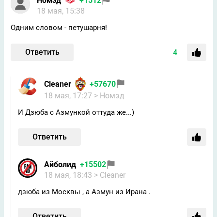
Номэд
+1512
18 мая, 15:38
Одним словом - петушарня!
Ответить
4
Cleaner
+57670
18 мая, 17:27
> Номэд
И Дзюба с Азмункой оттуда же...)
Ответить
Айболид
+15502
18 мая, 18:43
> Cleaner
дзюба из Москвы , а Азмун из Ирана .
Ответить