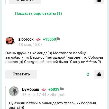
Показать еще ответы (1)
ziborock
+13850
18 мая, 15:08
Очень дружная команда!))) Мостового вообще
загнобили, то Барриос "петушарой" назовет, то Соболев
пошлет!))) Следующей песней была "Стану пи*****ом"!)
Ответить
2
Бумбраш
+6039
18 мая, 17:44
> ziborock
Ну ежели петухи в зинаиде,что теперь их бобрами
звать?)))