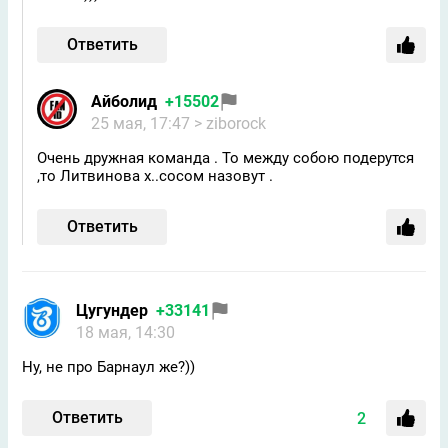
Ответить
Айболид
+15502
25 мая, 17:47
> ziborock
Очень дружная команда . То между собою подерутся
,то Литвинова х..сосом назовут .
Ответить
Цугундeр
+33141
18 мая, 14:30
Ну, не про Барнаул же?))
Ответить
2