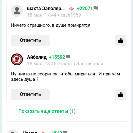
шахта Заполярная
+22071
18 мая, 17:44
> rash1959
Ничего страшного, в душе помирятся
Ответить
Айболид
+15502
18 мая, 18:45
> шахта Заполярная
Ну никто не ссорился , чтобы мириться . И при чём
здесь душа ?
Ответить
Показать еще ответы (1)