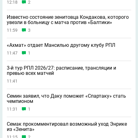
12:18
2
Известно состояние зенитовца Кондакова, которого
увезли в больницу с матча против «Балтики»
11:59
3
«Ахмат» отдает Мансилью другому клубу РПЛ
11:47
1
3-й тур РПЛ 2026/27: расписание, трансляции и
превью всех матчей
11:41
Семин заявил, что Даку поможет «Спартаку» стать
чемпионом
11:31
1
Семак прокомментировал возможный уход Энрике
из «Зенита»
11:15
2