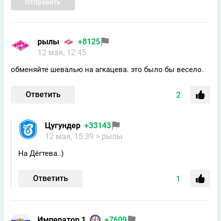
Отправить
рылы
+8125
12 мая, 12:45
обменяйте шевалью на агкацева. это было бы весело.
Ответить
2
Цугундeр
+33143
12 мая, 15:39
> рылы
На Дёгтева..)
Ответить
1
Император 1
+7609