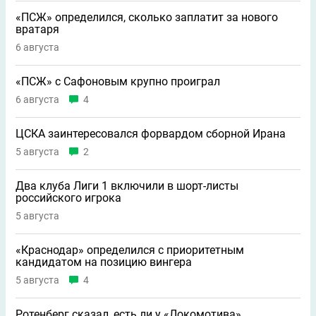
«ПСЖ» определился, сколько заплатит за нового
вратаря
6 августа
«ПСЖ» с Сафоновым крупно проиграл
6 августа
4
ЦСКА заинтересовался форвардом сборной Ирана
5 августа
2
Два клуба Лиги 1 включили в шорт-листы
российского игрока
5 августа
«Краснодар» определился с приоритетным
кандидатом на позицию вингера
5 августа
4
Ротенберг сказал, есть ли у «Локомотива»