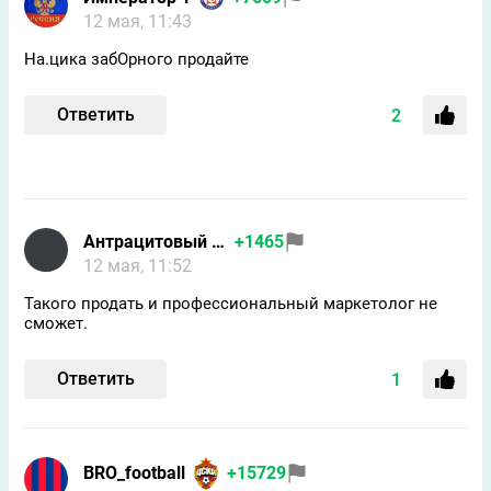
12 мая, 11:43
На.цика забОрного продайте
Ответить
2
Антрацитовый волхв
+1465
12 мая, 11:52
Такого продать и профессиональный маркетолог не
сможет.
Ответить
1
BRO_football
+15729