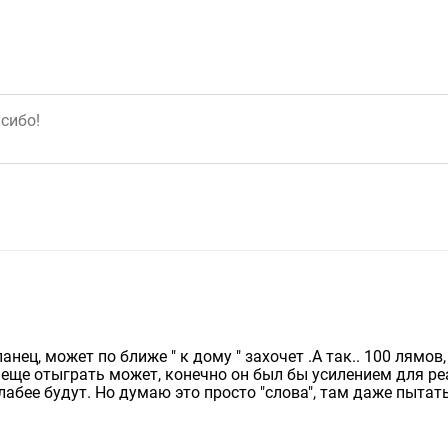
анец, может по ближе " к дому " захочет .А так.. 100 лямов,
т 5 еще отыграть может, конечно он был бы усилением для р
лабее будут. Но думаю это просто "слова", там даже пытат