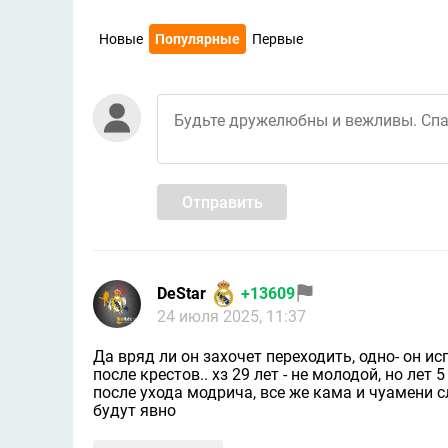
Новые
Популярные
Первые
Отправить
DeStar
+13609
24 июля 2025, 11:37
Да вряд ли он захочет переходить, одно- он исп
после крестов.. хз 29 лет - не молодой, но ле
после ухода модрича, все же кама и чуамени с
будут явно