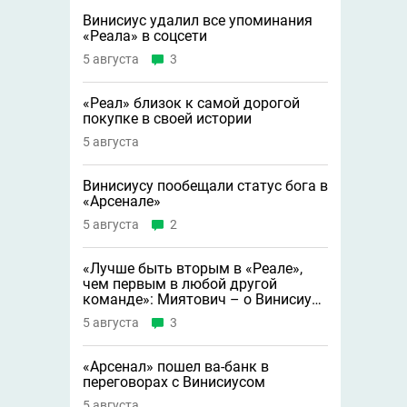
Винисиус удалил все упоминания
«Реала» в соцсети
5 августа
3
«Реал» близок к самой дорогой
покупке в своей истории
5 августа
Винисиусу пообещали статус бога в
«Арсенале»
5 августа
2
«Лучше быть вторым в «Реале»,
чем первым в любой другой
команде»: Миятович – о Винисиусе
в «Арсенале»
5 августа
3
«Арсенал» пошел ва-банк в
переговорах с Винисиусом
5 августа