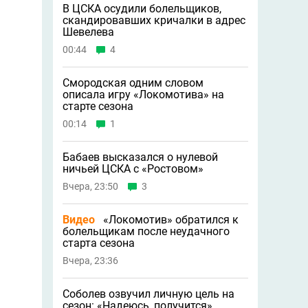
В ЦСКА осудили болельщиков,
скандировавших кричалки в адрес
Шевелева
00:44
4
Смородская одним словом
описала игру «Локомотива» на
старте сезона
00:14
1
Бабаев высказался о нулевой
ничьей ЦСКА с «Ростовом»
Вчера, 23:50
3
Видео
«Локомотив» обратился к
болельщикам после неудачного
старта сезона
Вчера, 23:36
Соболев озвучил личную цель на
сезон: «Надеюсь, получится»