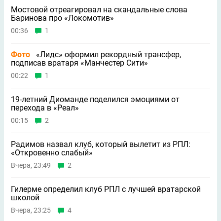
Мостовой отреагировал на скандальные слова
Баринова про «Локомотив»
00:36
1
Фото
«Лидс» оформил рекордный трансфер,
подписав вратаря «Манчестер Сити»
00:22
1
19-летний Диоманде поделился эмоциями от
перехода в «Реал»
00:15
2
Радимов назвал клуб, который вылетит из РПЛ:
«Откровенно слабый»
Вчера, 23:49
2
Гилерме определил клуб РПЛ с лучшей вратарской
школой
Вчера, 23:25
4