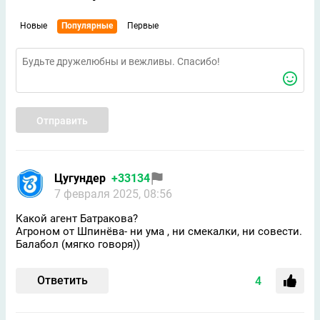
Новые
Популярные
Первые
Отправить
Цугундeр
+33134
7 февраля 2025, 08:56
Какой агент Батракова?
Агроном от Шпинёва- ни ума , ни смекалки, ни совести.
Балабол (мягко говоря))
Ответить
4