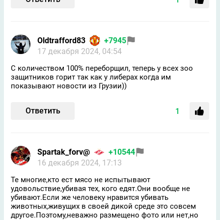
Oldtrafford83
+7945
17 декабря 2024, 04:54
С количеством 100% переборщил, теперь у всех зоо
защитников горит так как у либерах когда им
показывают новости из Грузии))
Ответить
1
Spartak_forv@
+10544
16 декабря 2024, 17:13
Те многие,кто ест мясо не испытывают
удовольствие,убивая тех, кого едят.Они вообще не
убивают.Если же человеку нравится убивать
животных,живущих в своей дикой среде это совсем
другое.Поэтому,неважно размещено фото или нет,но