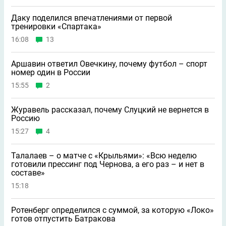
Даку поделился впечатлениями от первой
тренировки «Спартака»
16:08
13
Аршавин ответил Овечкину, почему футбол – спорт
номер один в России
15:55
2
Журавель рассказал, почему Слуцкий не вернется в
Россию
15:27
4
Талалаев – о матче с «Крыльями»: «Всю неделю
готовили прессинг под Чернова, а его раз – и нет в
составе»
15:18
Ротенберг определился с суммой, за которую «Локо»
готов отпустить Батракова