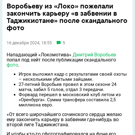
Воробьеву из «Локо» пожелали
закончить карьеру «в забвении в
Таджикистане» после скандального
фото
16 декабря 2024, 18:55
5
Нападающий «Локомотива»
Дмитрий Воробьев
попал под хейт после публикации скандального
фото
.
Игрок выложил кадр с результатами своей охоты
– несколькими убитыми зайцами.
27-летний Воробьев провел в этом сезоне 24
матча, забил 5 голов, отдал 3 передачи.
Форвард перешел в московский клуб летом из
«Оренбурга». Сумма трансфера составила 2,5
миллиона евро.
«От всего широчайшего сочинского сердца желаю
ему закончить карьеру в забвении где-нибудь во
второй лиге Таджикистана.
И чтобы кто-то сфотографировался на фоне его