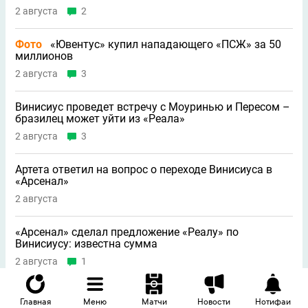
2 августа
2
Фото
«Ювентус» купил нападающего «ПСЖ» за 50
миллионов
2 августа
3
Винисиус проведет встречу с Моуринью и Пересом –
бразилец может уйти из «Реала»
2 августа
3
Артета ответил на вопрос о переходе Винисиуса в
«Арсенал»
2 августа
«Арсенал» сделал предложение «Реалу» по
Винисиусу: известна сумма
2 августа
1
Новая информация о трансфере Винисиуса в АПЛ
Главная
Меню
Матчи
Новости
Нотифаи