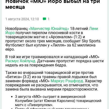
Новичок «МЮ» Йоро выбыл на три
месяца
1 августа 2024, 12:10
1
Новобранец
«Манчестер Юнайтед»
18-летний
Лени
Йоро
получил перелом плюсневой кости в
товарищеском матче с «Арсеналом» (1:2) и
пропустит около трех месяцев, сообщает Sky Sports.
Футболист был куплен у «Лилля» за 62 миллиона
евро.
В той же игре травмировался и нападающий «МЮ»
Расмус Хойлунд
. Датчанин пропустит порядка шести
недель из-за повреждения бедра.
Также во вчерашней товарищеской игре против
«Бетиса» (3:2) из-за травмы правой лодыжки был
заменен форвард «МЮ»
Маркус Рэшфорд
. Характер
повреждения не раскрывается, но отмечается, что
замена была вызвана мерами предосторожности.
3 августа «МЮ» сыграет в американской
Колумбии (штат Южная Каролина) товарищеский
матч с «Ливерпулем».