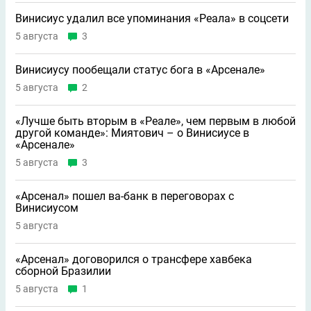
Винисиус удалил все упоминания «Реала» в соцсети
5 августа
3
Винисиусу пообещали статус бога в «Арсенале»
5 августа
2
«Лучше быть вторым в «Реале», чем первым в любой
другой команде»: Миятович – о Винисиусе в
«Арсенале»
5 августа
3
«Арсенал» пошел ва-банк в переговорах с
Винисиусом
5 августа
«Арсенал» договорился о трансфере хавбека
сборной Бразилии
5 августа
1