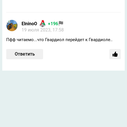
ElninoO
+196
19 июля 2023, 17:58
Пфф читаемо...что Гвардиол перейдет к Гвардиоле..
Ответить