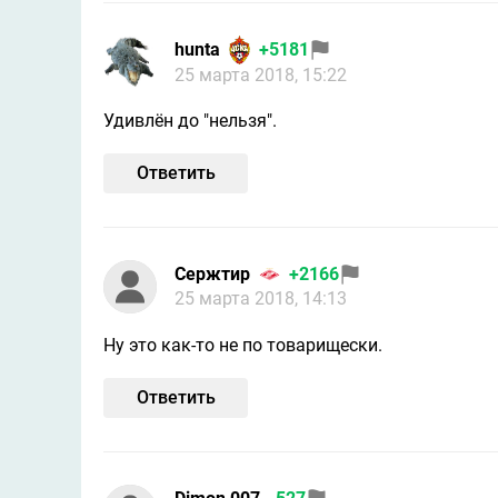
hunta
+5181
25 марта 2018, 15:22
Удивлён до "нельзя".
Ответить
Сержтир
+2166
25 марта 2018, 14:13
Ну это как-то не по товарищески.
Ответить