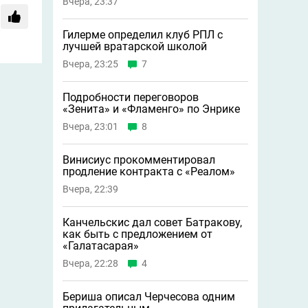
Вчера, 23:37
Гилерме определил клуб РПЛ с
лучшей вратарской школой
Вчера, 23:25
7
Подробности переговоров
«Зенита» и «Фламенго» по Энрике
Вчера, 23:01
8
Винисиус прокомментировал
продление контракта с «Реалом»
Вчера, 22:39
Канчельскис дал совет Батракову,
как быть с предложением от
«Галатасарая»
Вчера, 22:28
4
Бериша описал Черчесова одним