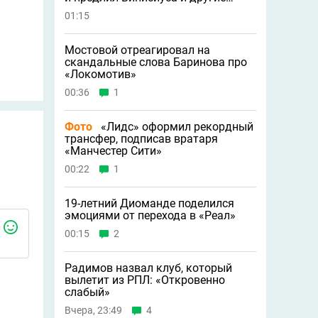
новости
01:15
Мостовой отреагировал на
скандальные слова Баринова про
«Локомотив»
00:36
1
Фото
«Лидс» оформил рекордный
трансфер, подписав вратаря
«Манчестер Сити»
00:22
1
19-летний Диоманде поделился
эмоциями от перехода в «Реал»
00:15
2
Радимов назвал клуб, который
вылетит из РПЛ: «Откровенно
слабый»
Вчера, 23:49
4