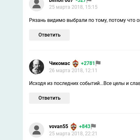
Dimon 007
-527
25 марта 2018, 15:15
Рязань видимо выбрали по тому, потому что о
Ответить
Чикомас
+2781
26 марта 2018, 12:11
Исходя из последних событий...Все целы и слав
Ответить
vovan55
+843
25 марта 2018, 22:21