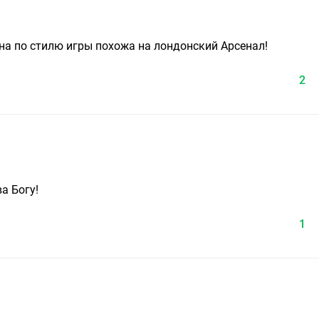
на по стилю игры похожа на лондонский Арсенал!
2
а Богу!
1