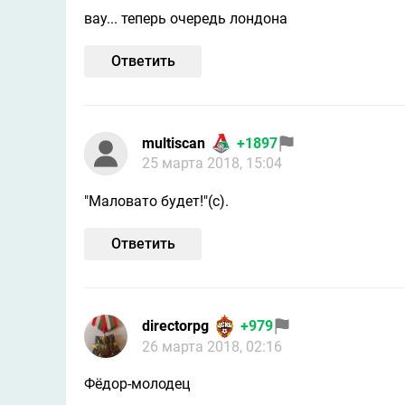
вау... теперь очередь лондона
Ответить
multiscan
+1897
25 марта 2018, 15:04
"Маловато будет!"(с).
Ответить
directorpg
+979
26 марта 2018, 02:16
Фёдор-молодец