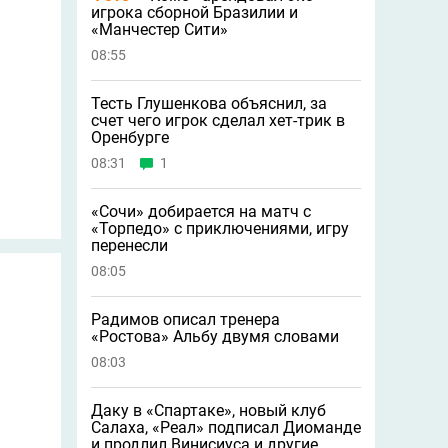
игрока сборной Бразилии и
«Манчестер Сити»
08:55
Тесть Глушенкова объяснил, за
счет чего игрок сделал хет-трик в
Оренбурге
08:31
1
«Сочи» добирается на матч с
«Торпедо» с приключениями, игру
перенесли
08:05
Радимов описал тренера
«Ростова» Альбу двумя словами
08:03
Даку в «Спартаке», новый клуб
Салаха, «Реал» подписал Диоманде
и продлил Винисиуса и другие