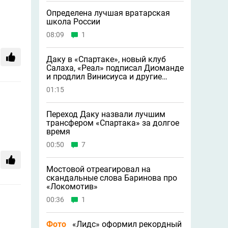
Определена лучшая вратарская
школа России
08:09
1
Даку в «Спартаке», новый клуб
Салаха, «Реал» подписал Диоманде
и продлил Винисиуса и другие
новости
01:15
Переход Даку назвали лучшим
трансфером «Спартака» за долгое
время
00:50
7
Мостовой отреагировал на
скандальные слова Баринова про
«Локомотив»
00:36
1
Фото
«Лидс» оформил рекордный