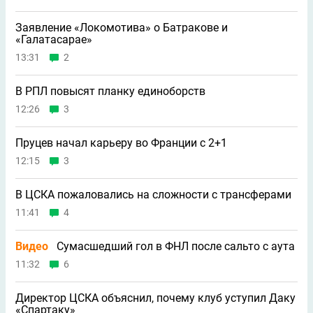
Заявление «Локомотива» о Батракове и
«Галатасарае»
13:31
2
В РПЛ повысят планку единоборств
12:26
3
Пруцев начал карьеру во Франции с 2+1
12:15
3
В ЦСКА пожаловались на сложности с трансферами
11:41
4
Видео
Сумасшедший гол в ФНЛ после сальто с аута
11:32
6
Директор ЦСКА объяснил, почему клуб уступил Даку
«Спартаку»