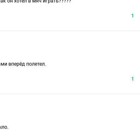
ак он хотел в мяч играть?????
1
ами вперёд полетел.
1
ыло.