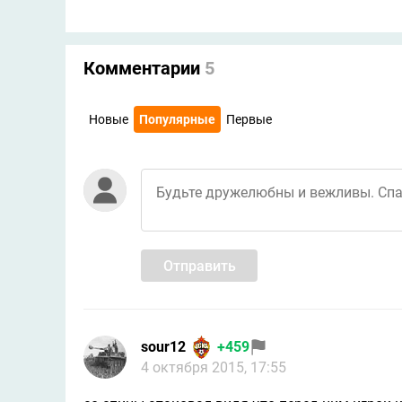
Комментарии
5
Новые
Популярные
Первые
Отправить
sour12
+459
4 октября 2015, 17:55