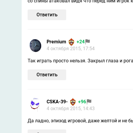
со спины атаковал видя что перед ним игрок к
Ответить
Premium
+24
4 октября 2015, 17:54
Так играть просто нельзя. Закрыл глаза и рог
Ответить
CSKA-39-
+96
4 октября 2015, 14:43
Да ладно, эпизод игровой, даже желтой и не б