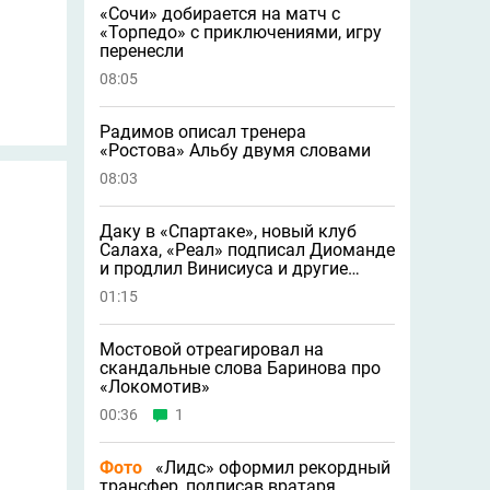
«Сочи» добирается на матч с
«Торпедо» с приключениями, игру
перенесли
08:05
Радимов описал тренера
«Ростова» Альбу двумя словами
08:03
Даку в «Спартаке», новый клуб
Салаха, «Реал» подписал Диоманде
и продлил Винисиуса и другие
новости
01:15
Мостовой отреагировал на
скандальные слова Баринова про
«Локомотив»
00:36
1
Фото
«Лидс» оформил рекордный
трансфер, подписав вратаря