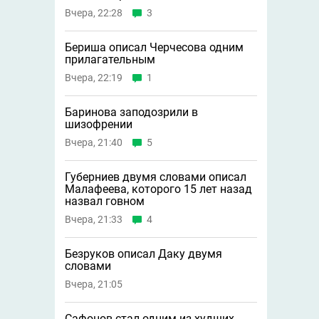
Вчера, 22:28
3
Бериша описал Черчесова одним
прилагательным
Вчера, 22:19
1
Баринова заподозрили в
шизофрении
Вчера, 21:40
5
Губерниев двумя словами описал
Малафеева, которого 15 лет назад
назвал говном
Вчера, 21:33
4
Безруков описал Даку двумя
словами
Вчера, 21:05
Сафонов стал одним из худших