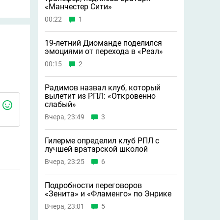
«Манчестер Сити»
00:22
1
19-летний Диоманде поделился
эмоциями от перехода в «Реал»
00:15
2
Радимов назвал клуб, который
вылетит из РПЛ: «Откровенно
слабый»
Вчера, 23:49
3
Гилерме определил клуб РПЛ с
лучшей вратарской школой
Вчера, 23:25
6
Подробности переговоров
«Зенита» и «Фламенго» по Энрике
Вчера, 23:01
5