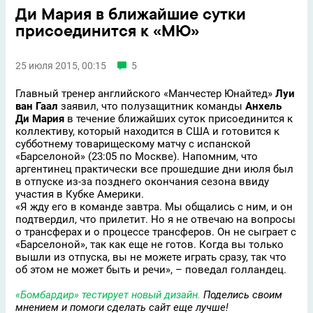
Ди Мария в ближайшие сутки
присоединится к «МЮ»
25 июля 2015, 00:15
5
Главный тренер английского «Манчестер Юнайтед»
Луи
ван Гаал
заявил, что полузащитник команды
Анхель
Ди Мария
в течение ближайших суток присоединится к
коллективу, который находится в США и готовится к
субботнему товарищескому матчу с испанской
«Барселоной» (23:05 по Москве). Напомним, что
аргентинец практически все прошедшие дни июля был
в отпуске из-за позднего окончания сезона ввиду
участия в Кубке Америки.
«Я жду его в команде завтра. Мы общались с ним, и он
подтвердил, что прилетит. Но я не отвечаю на вопросы
о трансферах и о процессе трансферов. Он не сыграет с
«Барселоной», так как еще не готов. Когда вы только
вышли из отпуска, вы не можете играть сразу, так что
об этом не может быть и речи», – поведал голландец.
«Бомбардир» тестирует новый дизайн.
Поделись своим
мнением и помоги сделать сайт еще лучше!