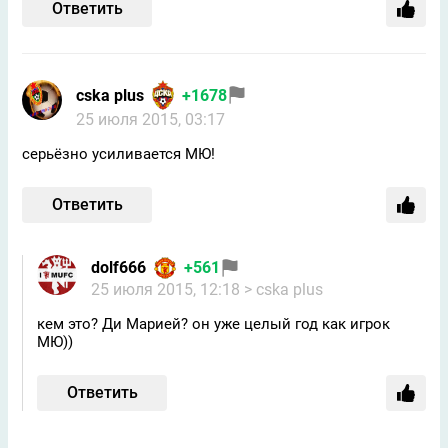
Ответить
cska plus
+1678
25 июля 2015, 03:17
серьёзно усиливается МЮ!
Ответить
dolf666
+561
25 июля 2015, 12:18
> cska plus
кем это? Ди Марией? он уже целый год как игрок
МЮ))
Ответить