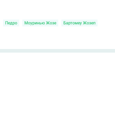
Педро
Моуринью Жозе
Бартомеу Жозеп