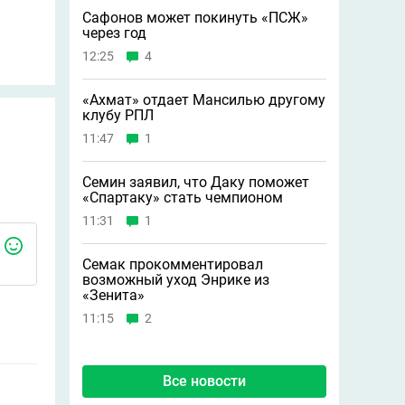
Сафонов может покинуть «ПСЖ»
через год
12:25
4
«Ахмат» отдает Мансилью другому
клубу РПЛ
11:47
1
Семин заявил, что Даку поможет
«Спартаку» стать чемпионом
11:31
1
Семак прокомментировал
возможный уход Энрике из
«Зенита»
11:15
2
Все новости