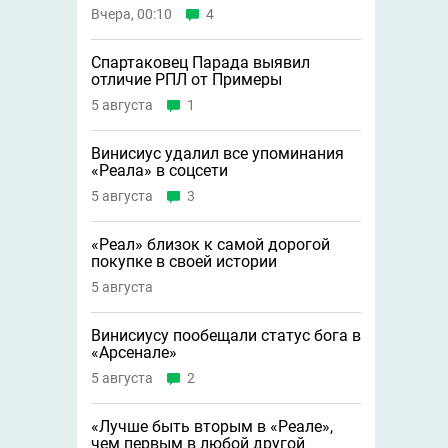
Вчера, 00:10
4
Спартаковец Парада выявил
отличие РПЛ от Примеры
5 августа
1
Винисиус удалил все упоминания
«Реала» в соцсети
5 августа
3
«Реал» близок к самой дорогой
покупке в своей истории
5 августа
Винисиусу пообещали статус бога в
«Арсенале»
5 августа
2
«Лучше быть вторым в «Реале»,
чем первым в любой другой