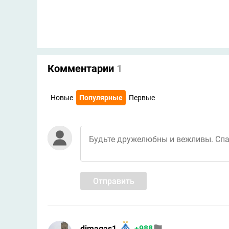
Комментарии
1
Новые
Популярные
Первые
Отправить
dimagas1
+988