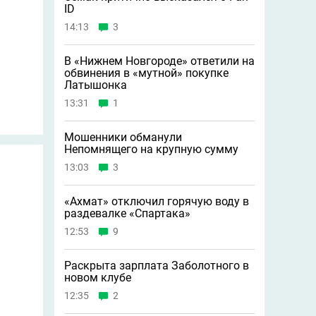
ID
14:13
3
В «Нижнем Новгороде» ответили на
обвинения в «мутной» покупке
Латышонка
13:31
1
Мошенники обманули
Непомнящего на крупную сумму
13:03
3
«Ахмат» отключил горячую воду в
раздевалке «Спартака»
12:53
9
Раскрыта зарплата Заболотного в
новом клубе
12:35
2