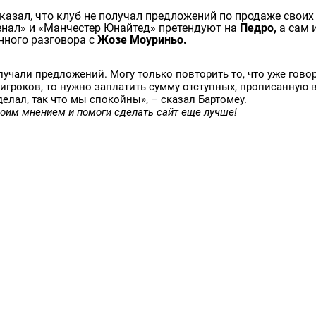
казал, что клуб не получал предложений по продаже своих
сенал» и «Манчестер Юнайтед» претендуют на
Педро,
а сам 
онного разговора с
Жозе Моуриньо.
лучали предложений. Могу только повторить то, что уже гово
 игроков, то нужно заплатить сумму отступных, прописанную 
елал, так что мы спокойны», – сказал Бартомеу.
воим мнением и помоги сделать сайт еще лучше!