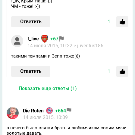
f_liv, Крым Наш!:-)))
ЧМ - тоже!!:-))
Ответить
1
f_live
+67
14 июля 2015, 10:32
> juventus186
такими темпами и Зепп тоже )))
Ответить
1
Показать еще ответы (1)
Die Roten
+664
14 июля 2015, 10:09
а нечего было взятки брать.и любимчикам своим мячи
золотые давать.