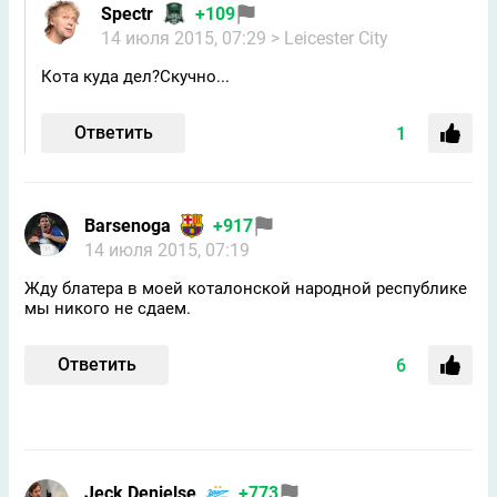
Spectr
+109
14 июля 2015, 07:29
> Leicester City
Кота куда дел?Скучно...
Ответить
1
Bаrsenоga
+917
14 июля 2015, 07:19
Жду блатера в моей коталонской народной республике
мы никого не сдаем.
Ответить
6
Jeck Denielse
+773