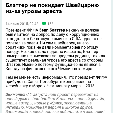
Блаттер не покидает Швейцарию
из-за угрозы ареста
14 июля 2015, 09:42
136
Президент ФИФА
Зепп Блаттер
накануне должен
был явиться на допрос по делу о коррупционных
скандалах в Сенатскую комиссию США, однако не
полетел за океан. Ни сам швейцарец, ни его
соратники пока не дали комментариев по этому
поводу. Но, как стало недавно известно, Блаттер
намеренно не выезжает за пределы родины, так как
существует реальная угроза его ареста со стороны
Штатов. Именно поэтому функционер не явился в
Канаду на финал женского Чемпионата мира.
Тем не менее, есть информация, что президент ФИФА
прибудет в Санкт-Петербург в конце июля на
жеребьевку отбора к Чемпионату мира – 2018.
Внимание!
С 1 августа наш проект переезжает на
новый домен:
bombardir.ru
В планах – новый дизайн,
новые авторы, новые рубрики, эксклюзивные
интервью, мобильная версия и многое другое.
Запоминайте новый адрес и добавляйте в закладки!