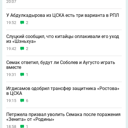
20:07
У Абдулкадырова из ЦСКА есть три варианта в РПЛ
19:52
2
Слуцкий сообщил, что китайцы оплакивали его уход
из «Шэньхуа»
19:42
2
Семак ответил, будут ли Соболев и Аугусто играть
вместе
19:31
1
Игдисамов одобрил трансфер защитника «Ростова»
в ЦСКА
19:15
6
Петржела призвал уволить Семака после поражения
«Зенита» от «Родины»
18:58
1