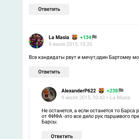
Ответить
La Masia
+134
9 июля 2015, 10:20
Все кандидаты рвут и мечут,один Бартомеу м
Ответить
AlexanderP622
+238
9 июля 2015, 10:43
> La Masia
Не останется, а если останется то Барса
от ФИФА -это все дело рук паршивого пр
Барсы.
Ответить