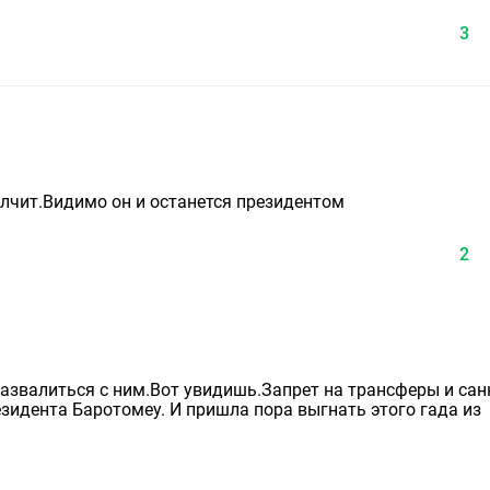
3
олчит.Видимо он и останется президентом
2
 развалиться с ним.Вот увидишь.Запрет на трансферы и са
езидента Баротомеу. И пришла пора выгнать этого гада из