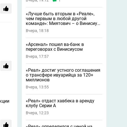
Вчера, 19:12
1
«Лучше быть вторым в «Реале»,
чем первым в любой другой
команде»: Миятович – о Винисиусе
в «Арсенале»
Вчера, 18:18
«Арсенал» пошел ва-банк в
переговорах с Винисиусом
Вчера, 17:57
«Реал» достиг устного соглашения
о трансфере ивуарийца за 120+
миллионов
Вчера, 13:55
«Реал» отдаст хавбека в аренду
нкции
клубу Серии A
Вчера, 12:23
«Реал» определился с ценой на