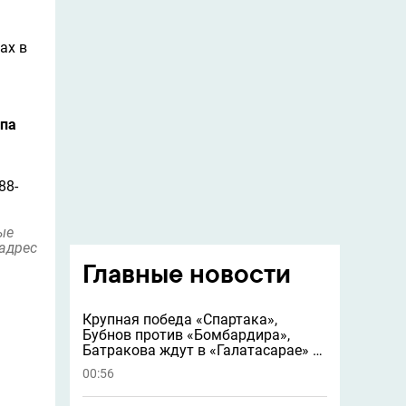
ах в
епа
88-
ые
 адрес
Главные новости
Крупная победа «Спартака»,
Бубнов против «Бомбардира»,
Батракова ждут в «Галатасарае» и
другие новости
00:56