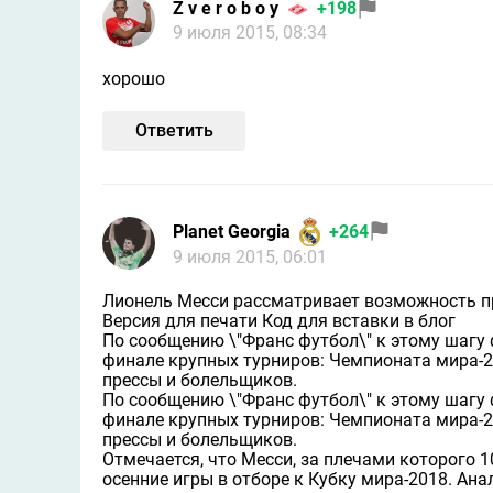
Z v e r o b o y
+198
9 июля 2015, 08:34
хорошо
Ответить
Planet Georgia
+264
9 июля 2015, 06:01
Лионель Месси рассматривает возможность п
Версия для печати Код для вставки в блог
По сообщению \"Франс футбол\" к этому шагу
финале крупных турниров: Чемпионата мира-20
прессы и болельщиков.
По сообщению \"Франс футбол\" к этому шагу
финале крупных турниров: Чемпионата мира-20
прессы и болельщиков.
Отмечается, что Месси, за плечами которого 
осенние игры в отборе к Кубку мира-2018. Ана