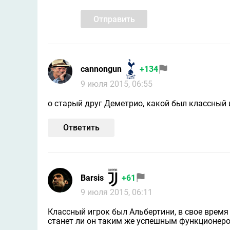
Отправить
cannongun
+134
9 июля 2015, 06:55
о старый друг Деметрио, какой был классный 
Ответить
Barsis
+61
9 июля 2015, 06:11
Классный игрок был Альбертини, в свое время
станет ли он таким же успешным функционер