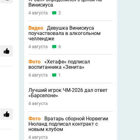
Винисиуса
4 августа
2
Видео
Девушка Винисиуса
поучаствовала в алкогольном
челлендже
4 августа
6
Фото
«Хетафе» подписал
воспитанника «Зенита»
4 августа
1
Лучший игрок ЧМ-2026 дал ответ
«Барселоне»
4 августа
Фото
Вратарь сборной Норвегии
Нюланд подписал контракт с
новым клубом
4 августа