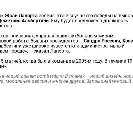
ы»
Жоан Лапорта
заявил, что в случае его победы на выбор
Деметрио Альбертини
. Ему будет предложена должность
остью.
 в организациях, управляющих футбольным миром.
плохой работы бывших президентов –
Сандро Росселя, Хос
Альбертини уже широко известен как административный
шем городе», – сказал Лапорта.
5 матчей, когда был в команде в 2005-м году. В течение 19
ан».
 на новый домен:
bombardir.ru
В планах – новый дизайн, нов
ю, мобильная версия и многое другое. Запоминайте новый