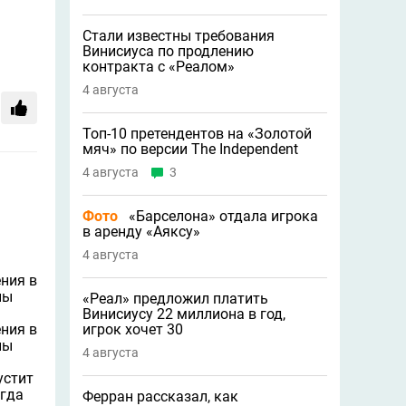
Стали известны требования
Винисиуса по продлению
контракта с «Реалом»
4 августа
Топ-10 претендентов на «Золотой
мяч» по версии The Independent
4 августа
3
Фото
«Барселона» отдала игрока
в аренду «Аяксу»
4 августа
ния в
ны
«Реал» предложил платить
Винисиусу 22 миллиона в год,
игрок хочет 30
ния в
ны
4 августа
устит
огда
Ферран рассказал, как