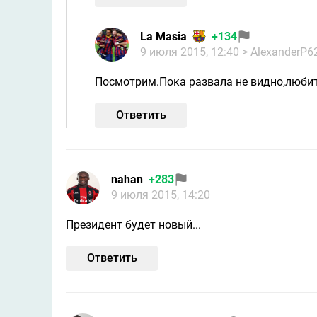
La Masia
+134
9 июля 2015, 12:40
> AlexanderP6
Посмотрим.Пока развала не видно,любит
Ответить
nahan
+283
9 июля 2015, 14:20
Президент будет новый...
Ответить