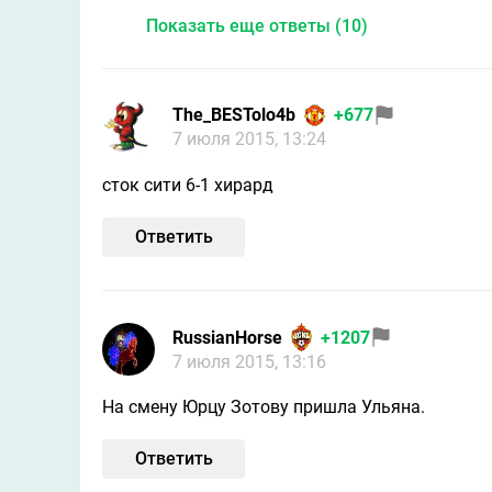
Показать еще ответы (10)
The_BESTolo4b
+677
7 июля 2015, 13:24
сток сити 6-1 хирард
Ответить
RussianHorse
+1207
7 июля 2015, 13:16
На смену Юрцу Зотову пришла Ульяна.
Ответить