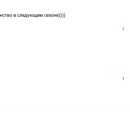
онство в следующем сезоне))))
1
1