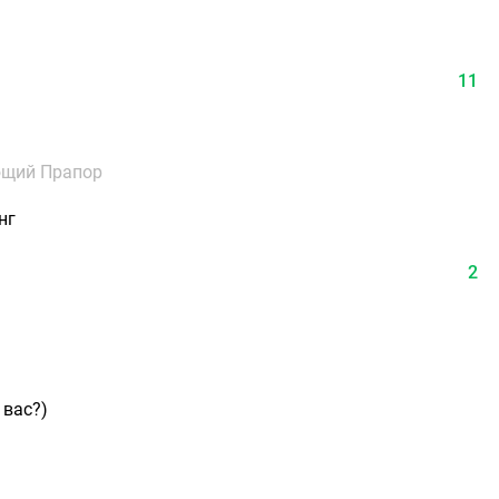
11
ющий Прапор
нг
2
 вас?)