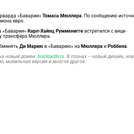
орварда «Баварии»
Томаса Мюллера
. По сообщению источн
лиона евро.
ов «Баварии»
Карл-Хайнц Румменигге
встретился с вице-
у трансфера Мюллера.
обменять
Ди Марию
в «Баварию» на
Мюллера
и
Роббена
.
 на новый домен:
bombardir.ru
. В планах – новый дизайн, но
ю, мобильная версия и многое другое.