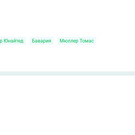
р Юнайтед
Бавария
Мюллер Томас