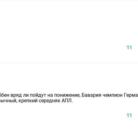
11
оббен вряд ли пойдут на понижение, Бавария чемпион Герма
бычный, крепкий середняк АПЛ.
11