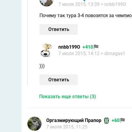
7 июля 2015, 13:39
> nnbb199O
Почему так тура 3-4 повозятся за чемпи
Ответить
nnbb199O
+410
7 июля 2015, 14:12
> dimagas1
)))
Ответить
Показать еще ответы (3)
Оргазмирующий Прапор
+60
7 июля 2015, 11:25