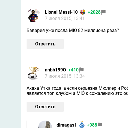
Lionel Messi-10
+2028
7 июля 2015, 13:41
Бавария уже посла МЮ 82 миллиона раза?
Ответить
nnbb199O
+410
7 июля 2015, 13:34
Ахаха Утка года, а если серьезна Мюллер и Р
является топ клубом а МЮ к сожалению это о
Ответить
dimagas1
+988