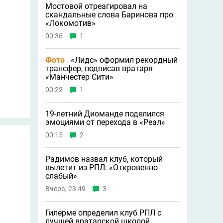
Мостовой отреагировал на
скандальные слова Баринова про
«Локомотив»
00:36
1
Фото
«Лидс» оформил рекордный
трансфер, подписав вратаря
«Манчестер Сити»
00:22
1
19-летний Диоманде поделился
эмоциями от перехода в «Реал»
00:15
2
Радимов назвал клуб, который
вылетит из РПЛ: «Откровенно
слабый»
Вчера, 23:49
3
Гилерме определил клуб РПЛ с
лучшей вратарской школой