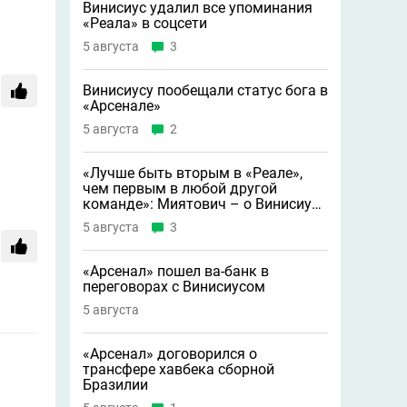
Винисиус удалил все упоминания
«Реала» в соцсети
5 августа
3
Винисиусу пообещали статус бога в
«Арсенале»
5 августа
2
«Лучше быть вторым в «Реале»,
чем первым в любой другой
команде»: Миятович – о Винисиусе
в «Арсенале»
5 августа
3
«Арсенал» пошел ва-банк в
переговорах с Винисиусом
5 августа
«Арсенал» договорился о
трансфере хавбека сборной
Бразилии