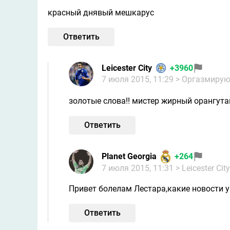
красный днявый мешкарус
Ответить
Leicester City
+3960
7 июля 2015, 11:29
> Оргазмиру
золотые слова!! мистер жирный орангута
Ответить
Planet Georgia
+264
7 июля 2015, 11:31
> Leicester City
Привет болелам Лестара,какие новости у
Ответить